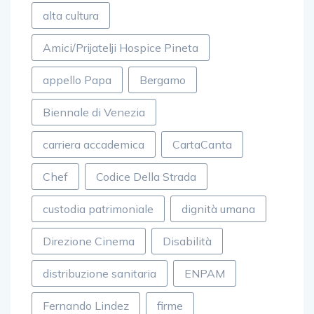
alta cultura
Amici/Prijatelji Hospice Pineta
appello Papa
Bergamo
Biennale di Venezia
carriera accademica
CartaCanta
Chef
Codice Della Strada
custodia patrimoniale
dignità umana
Direzione Cinema
Disabilità
distribuzione sanitaria
ENPAM
Fernando Lindez
firme