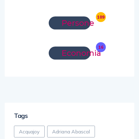
109
Persone
16
Economia
Tags
Acquajoy
Adriana Abascal