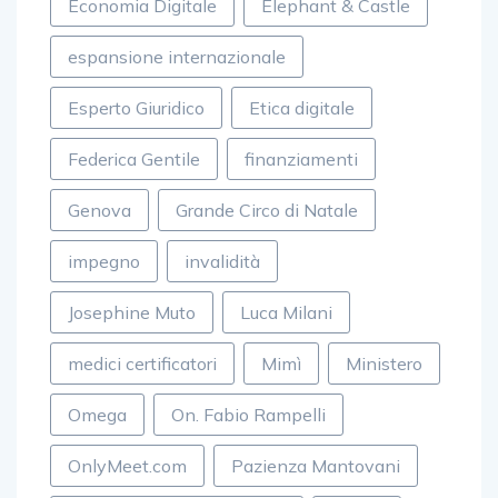
Economia Digitale
Elephant & Castle
espansione internazionale
Esperto Giuridico
Etica digitale
Federica Gentile
finanziamenti
Genova
Grande Circo di Natale
impegno
invalidità
Josephine Muto
Luca Milani
medici certificatori
Mimì
Ministero
Omega
On. Fabio Rampelli
OnlyMeet.com
Pazienza Mantovani