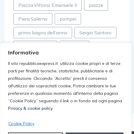
Piazza Vittorio Emanuele II
piazze
Piera Salerno
pompei
primo bagno dell’anno
Sergio Santoro
Simone Turconi
Spotorno
Informativa
sviluppo
tecnologia generativa
Il sito repubblicaexpress.it utilizza cookie propri e di terze
parti per finalità tecniche, statistiche, pubblicitarie e di
tordelli versiliesi
Wise
profilazione. Cliccando “Accetto” presti il consenso
all'utilizzo dei sopracitati cookie, Potrai cambiare le tue
preferenze in qualsiasi momento all'interno della pagina
“Cookie Policy” seguendo il link o in fondo ad ogni pagina.
Privacy & cookie policy
Cookie Policy