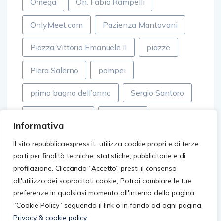
Omega
On. Fabio Rampelli
OnlyMeet.com
Pazienza Mantovani
Piazza Vittorio Emanuele II
piazze
Piera Salerno
pompei
primo bagno dell’anno
Sergio Santoro
Simone Turconi
Spotorno
Informativa
sviluppo
tecnologia generativa
Il sito repubblicaexpress.it utilizza cookie propri e di terze
parti per finalità tecniche, statistiche, pubblicitarie e di
tordelli versiliesi
Wise
profilazione. Cliccando “Accetto” presti il consenso
all'utilizzo dei sopracitati cookie, Potrai cambiare le tue
preferenze in qualsiasi momento all'interno della pagina
“Cookie Policy” seguendo il link o in fondo ad ogni pagina.
Privacy & cookie policy