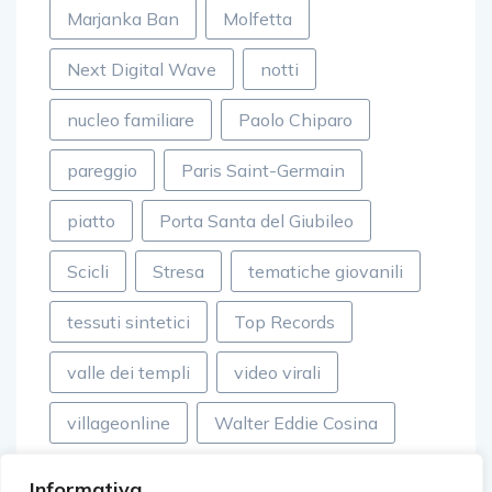
Marjanka Ban
Molfetta
Next Digital Wave
notti
nucleo familiare
Paolo Chiparo
pareggio
Paris Saint-Germain
piatto
Porta Santa del Giubileo
Scicli
Stresa
tematiche giovanili
tessuti sintetici
Top Records
valle dei templi
video virali
villageonline
Walter Eddie Cosina
Informativa