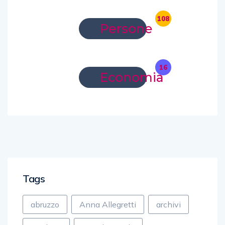
108
Persone
16
Economia
Tags
abruzzo
Anna Allegretti
archivi