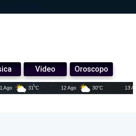
ica
Video
Oroscopo
31°C
12 Ago
30°C
13 Ago