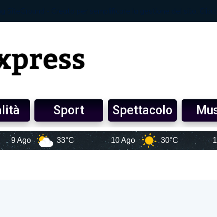
lità
Sport
Spettacolo
Mus
go
33°C
10 Ago
30°C
11 Ago