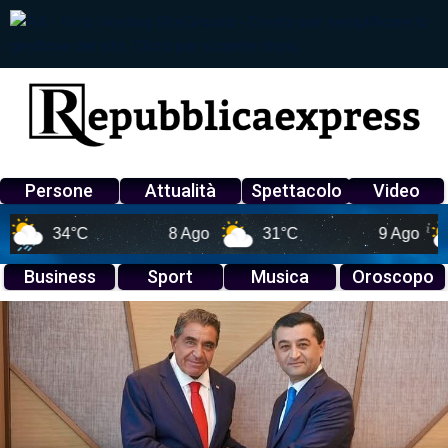
Persone
Attualità
Spettacolo
Video
34°C
8 Ago
31°C
9 Ago
33°
Business
Sport
Musica
Oroscopo