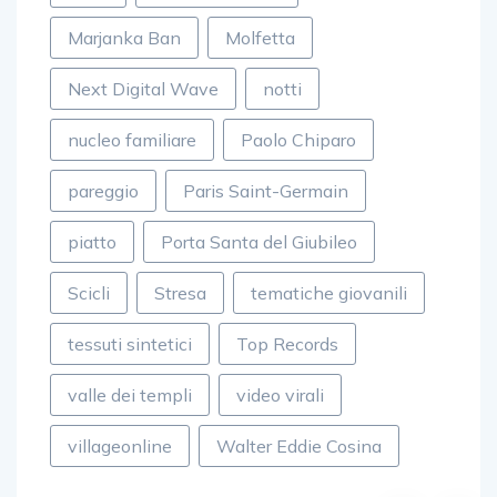
Marjanka Ban
Molfetta
Next Digital Wave
notti
nucleo familiare
Paolo Chiparo
pareggio
Paris Saint-Germain
piatto
Porta Santa del Giubileo
Scicli
Stresa
tematiche giovanili
tessuti sintetici
Top Records
valle dei templi
video virali
villageonline
Walter Eddie Cosina