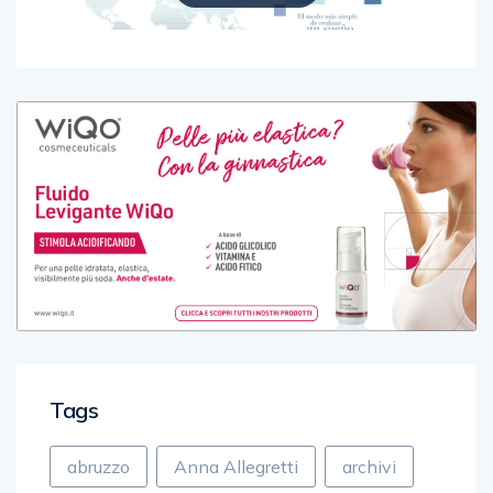
Tags
abruzzo
Anna Allegretti
archivi