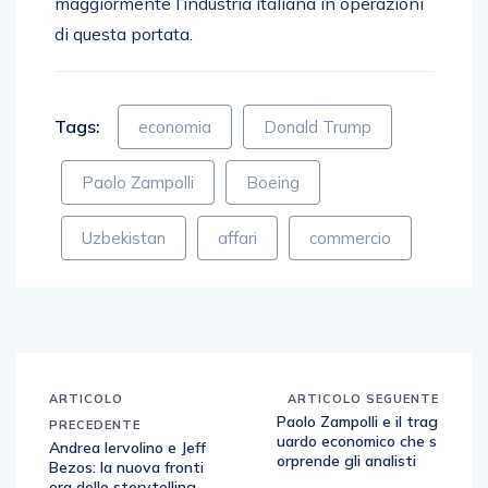
maggiormente l’industria italiana in operazioni
di questa portata.
Tags:
economia
Donald Trump
Paolo Zampolli
Boeing
Uzbekistan
affari
commercio
ARTICOLO
ARTICOLO SEGUENTE
Paolo Zampolli e il trag
PRECEDENTE
uardo economico che s
Andrea Iervolino e Jeff
orprende gli analisti
Bezos: la nuova fronti
era dello storytelling