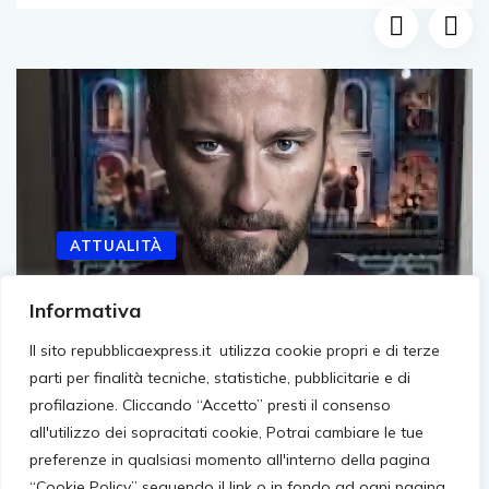
ATTUALITÀ
Informativa
Facchinetti entra in Or Noir Tattoo rivoluzionando
Il sito repubblicaexpress.it utilizza cookie propri e di terze
Francesco Facchinetti espande la sua influenza e
parti per finalità tecniche, statistiche, pubblicitarie e di
competenza in diversi settori,
profilazione. Cliccando “Accetto” presti il consenso
all'utilizzo dei sopracitati cookie, Potrai cambiare le tue
Marzo 4, 2024
preferenze in qualsiasi momento all'interno della pagina
“Cookie Policy” seguendo il link o in fondo ad ogni pagina.