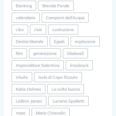
Banking
Brenda Ponde
calendario
Campioni dell’Acqua
cibo
club
costruzione
Destra liberale
Egadi
esplosione
film
generazione
Gladwell
Imprenditore Salentino
Innsbruck
intuito
Isola di Capo Rizzuto
Katie Holmes
La volta buona
LeBron James
Luciano Spalletti
mare
Mario Chiavalin