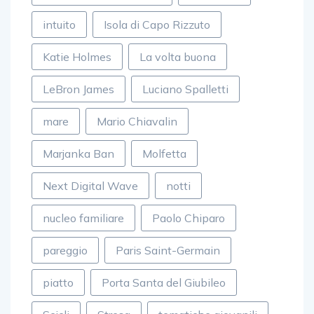
intuito
Isola di Capo Rizzuto
Katie Holmes
La volta buona
LeBron James
Luciano Spalletti
mare
Mario Chiavalin
Marjanka Ban
Molfetta
Next Digital Wave
notti
nucleo familiare
Paolo Chiparo
pareggio
Paris Saint-Germain
piatto
Porta Santa del Giubileo