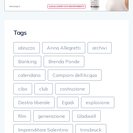
Tags
abruzzo
Anna Allegretti
archivi
Banking
Brenda Ponde
calendario
Campioni dell’Acqua
cibo
club
costruzione
Destra liberale
Egadi
esplosione
film
generazione
Gladwell
Imprenditore Salentino
Innsbruck