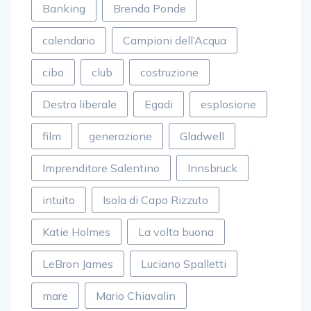
Banking
Brenda Ponde
calendario
Campioni dell’Acqua
cibo
club
costruzione
Destra liberale
Egadi
esplosione
film
generazione
Gladwell
Imprenditore Salentino
Innsbruck
intuito
Isola di Capo Rizzuto
Katie Holmes
La volta buona
LeBron James
Luciano Spalletti
mare
Mario Chiavalin