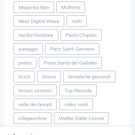
Marjanka Ban
Molfetta
Next Digital Wave
notti
nucleo familiare
Paolo Chiparo
pareggio
Paris Saint-Germain
piatto
Porta Santa del Giubileo
Scicli
Stresa
tematiche giovanili
tessuti sintetici
Top Records
valle dei templi
video virali
villageonline
Walter Eddie Cosina