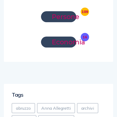
109
Persone
16
Economia
Tags
abruzzo
Anna Allegretti
archivi