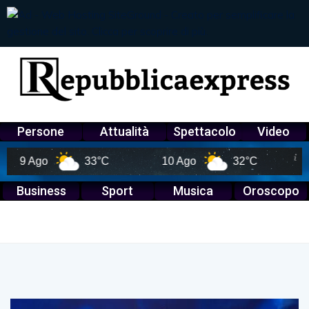
Persone
Attualità
Spettacolo
Video
9 Ago
33°C
10 Ago
32°C
11 A
Business
Sport
Musica
Oroscopo