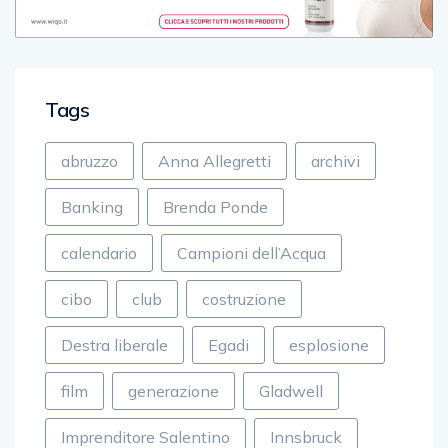
Tags
abruzzo
Anna Allegretti
archivi
Banking
Brenda Ponde
calendario
Campioni dell’Acqua
cibo
club
costruzione
Destra liberale
Egadi
esplosione
film
generazione
Gladwell
Imprenditore Salentino
Innsbruck