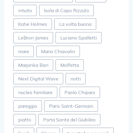
intuito
Isola di Capo Rizzuto
Katie Holmes
La volta buona
LeBron James
Luciano Spalletti
mare
Mario Chiavalin
Marjanka Ban
Molfetta
Next Digital Wave
notti
nucleo familiare
Paolo Chiparo
pareggio
Paris Saint-Germain
piatto
Porta Santa del Giubileo