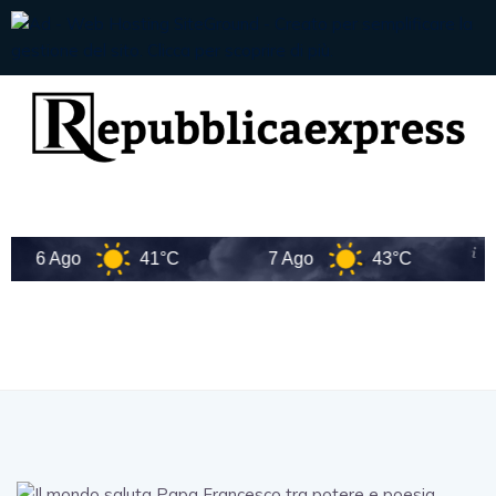
6 Ago
41°C
7 Ago
43°C
8 