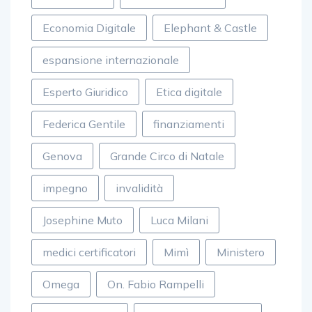
Economia Digitale
Elephant & Castle
espansione internazionale
Esperto Giuridico
Etica digitale
Federica Gentile
finanziamenti
Genova
Grande Circo di Natale
impegno
invalidità
Josephine Muto
Luca Milani
medici certificatori
Mimì
Ministero
Omega
On. Fabio Rampelli